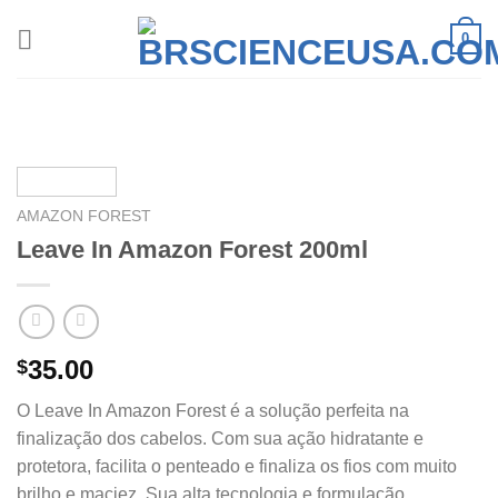
Skip
0
to
content
AMAZON FOREST
Leave In Amazon Forest 200ml
35.00
$
O Leave In Amazon Forest é a solução perfeita na
finalização dos cabelos. Com sua ação hidratante e
protetora, facilita o penteado e finaliza os fios com muito
brilho e maciez. Sua alta tecnologia e formulação