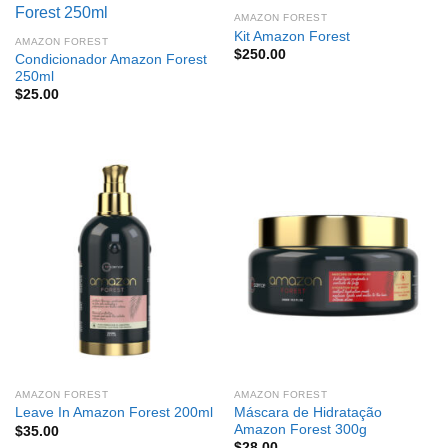
AMAZON FOREST
Kit Amazon Forest
AMAZON FOREST
$
250.00
Condicionador Amazon Forest
250ml
$
25.00
AMAZON FOREST
AMAZON FOREST
Máscara de Hidratação
Leave In Amazon Forest 200ml
Amazon Forest 300g
$
35.00
$
28.00