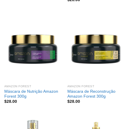
AMAZON FOREST
AMAZON FOREST
Máscara de Nutrição Amazon
Máscara de Reconstrução
Forest 300g
Amazon Forest 300g
$
28.00
$
28.00