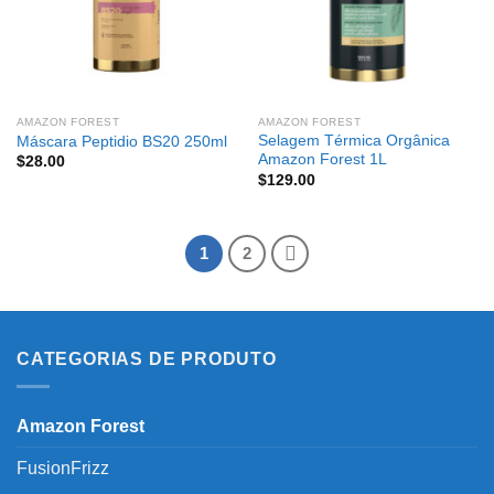
AMAZON FOREST
AMAZON FOREST
Selagem Térmica Orgânica
Máscara Peptidio BS20 250ml
Amazon Forest 1L
$
28.00
$
129.00
1
2
CATEGORIAS DE PRODUTO
Amazon Forest
FusionFrizz