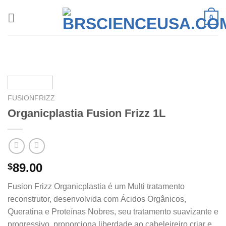
Skip
0
to
content
FUSIONFRIZZ
Organicplastia Fusion Frizz 1L
89.00
$
Fusion Frizz Organicplastia é um Multi tratamento
reconstrutor, desenvolvida com Ácidos Orgânicos,
Queratina e Proteínas Nobres, seu tratamento suavizante e
progressivo, proporciona liberdade ao cabeleireiro criar e